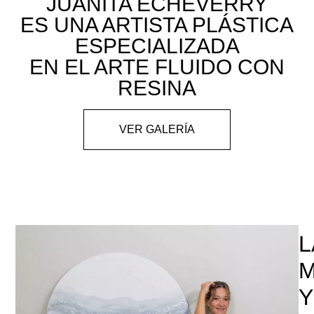
JUANITA ECHEVERRY
ES UNA ARTISTA PLÁSTICA
ESPECIALIZADA
EN EL ARTE FLUIDO CON
RESINA
VER GALERÍA
L
M
Y