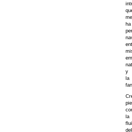
in
qu
m
ha
pe
na
en
mi
em
na
y
la
fan
Cr
pi
co
la
flu
del